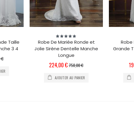
Évaluation:
100%
de Taille
Robe De Mariée Ronde et
Robe 
anche 3 4
Jolie Sirène Dentelle Manche
Grande T
Longue
 €
Prix
Pri
224,00 €
19
750,00 €
Spécial
Sp
NIER
AJOUTER AU PANIER