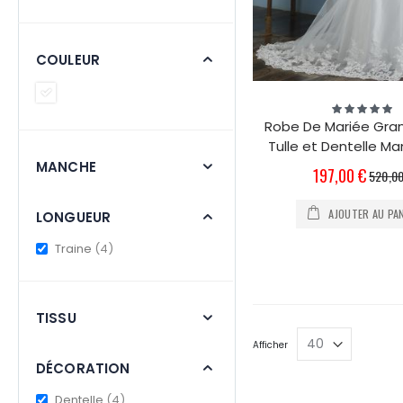
COULEUR
Évaluation:
100%
Robe De Mariée Gran
Tulle et Dentelle M
MANCHE
Prix
197,00 €
520,00
Spécial
AJOUTER AU PA
LONGUEUR
items
Traine
4
TISSU
Afficher
DÉCORATION
items
Dentelle
4