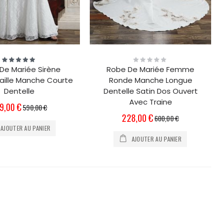
Évaluation:
Rating:
100%
0%
De Mariée Sirène
Robe De Mariée Femme
aille Manche Courte
Ronde Manche Longue
Dentelle
Dentelle Satin Dos Ouvert
Avec Traine
x
9,00 €
590,00 €
écial
Prix
228,00 €
600,00 €
Spécial
AJOUTER AU PANIER
AJOUTER AU PANIER