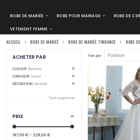
ROBE DE MARIÉE
ROBE POUR MARIAGE
ROBE DE CE
VETEMENT FEMME
ACCUEIL
ROBE DE MARIÉE
ROBE DE MARIÉE TENDANCE
ROBE DE
Trier par
ACHETER PAR
Supprimer cet Élément
COULEUR
Blanche
Supprimer cet Élément
LONGUEUR
Traine
Supprimer cet Élément
DÉCORATION
Dentelle
Tout supprimer
PRIX
197,00 € - 228,00 €