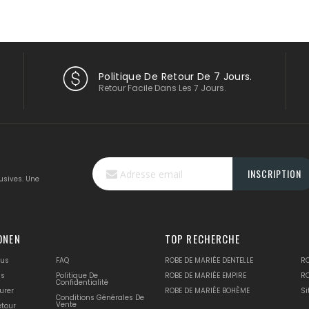
Politique De Retour De 7 Jours.
Retour Facile Dans Les 7 Jours.
Inscription
INSCRIPTION
à
usives. Une
notre
lettre
d’information
:
ONEN
TOP RECHERCHE
ous
FAQ
ROBE DE MARIÉE DENTELLE
R
us
Politique De
ROBE DE MARIÉE EMPIRE
R
Confidentialité
urer
ROBE DE MARIÉE BOHÈME
Si
Conditions Générales De
Vente
etour