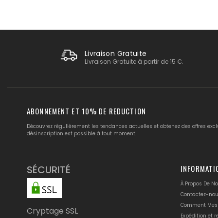
Livraison Gratuite
Livraison Gratuite à partir de 15 €.
ABONNEMENT ET 10% DE REDUCTION
Découvrez régulièrement les tendances actuelles et obtenez des offres excl
désinscription est possible à tout moment.
SÉCURITÉ
INFORMATI
À Propos De N
Contactez-no
Comment Mes
Cryptage SSL
Expédition et r