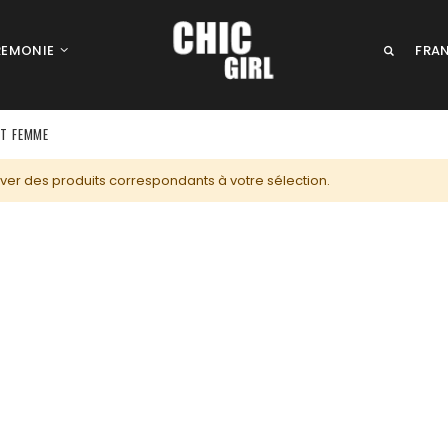
Allez
LAN
REMONIE
FRA
au
contenu
T FEMME
ver des produits correspondants à votre sélection.