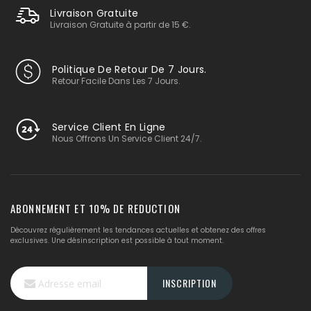
Livraison Gratuite
Livraison Gratuite à partir de 15 €.
Politique De Retour De 7 Jours.
Retour Facile Dans Les 7 Jours.
Service Client En Ligne
Nous Offrons Un Service Client 24/7.
ABONNEMENT ET 10% DE REDUCTION
Découvrez régulièrement les tendances actuelles et obtenez des offres
exclusives. Une désinscription est possible à tout moment.
Inscription
INSCRIPTION
à
notre
lettre