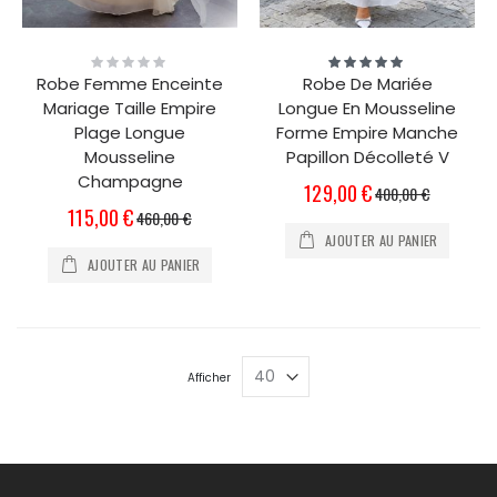
Rating:
Évaluation:
0%
100%
Robe Femme Enceinte
Robe De Mariée
Mariage Taille Empire
Longue En Mousseline
Plage Longue
Forme Empire Manche
Mousseline
Papillon Décolleté V
Champagne
Prix
129,00 €
400,00 €
Spécial
Prix
115,00 €
460,00 €
Spécial
AJOUTER AU PANIER
AJOUTER AU PANIER
Afficher