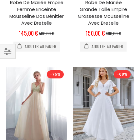
Robe De Mariée Empire
Robe De Mariée
Femme Enceinte
Grande Taille Empire
Mousseline Dos Bénitier
Grossesse Mousseline
Avec Bretelle
Avec Bretelle
Prix
Prix
145,00 €
150,00 €
500,00 €
400,00 €
Spécial
Spécial
AJOUTER AU PANIER
AJOUTER AU PANIER
Filtrer
par
-75%
-68%