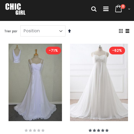
Allez
articl
au
0
Rechercher
Cart
contenu
Par
Affich
Trier par
ordre
en
décroissant
Grille
List
-71%
-62%
Rating:
Évaluation:
0%
100%