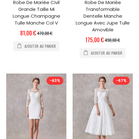
Robe De Mariée Civil
Robe De Mariée
Grande Taille Mi
Transformable
Longue Champagne
Dentelle Manche
Tulle Manche Col V
Longue Avec Jupe Tulle
Amovible
Prix
81,00 €
470,00 €
Spécial
Prix
175,00 €
490,00 €
Spécial
AJOUTER AU PANIER
AJOUTER AU PANIER
-63%
-67%