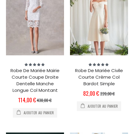
Évaluation:
Évaluation:
100%
100%
Robe De Mariée Mairie
Robe De Mariée Civile
Courte Coupe Droite
Courte Crème Col
Dentelle Manche
Bardot Simple
Longue Col Montant
Prix
82,00 €
220,00 €
Spécial
Prix
114,00 €
430,00 €
Spécial
AJOUTER AU PANIER
AJOUTER AU PANIER