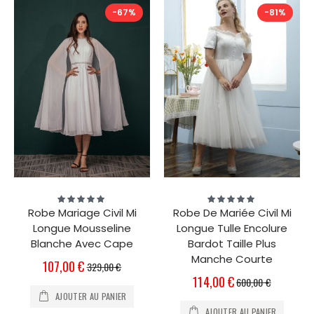
-67%
-81%
Évaluation:
Évaluation:
100%
100%
Robe Mariage Civil Mi
Robe De Mariée Civil Mi
Longue Mousseline
Longue Tulle Encolure
Blanche Avec Cape
Bardot Taille Plus
Manche Courte
Prix
107,00 €
329,00 €
Spécial
Prix
114,00 €
600,00 €
Spécial
AJOUTER AU PANIER
AJOUTER AU PANIER