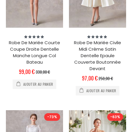
Évaluation:
Évaluation:
100%
100%
Robe De Mariée Courte
Robe De Mariée Civile
Coupe Droite Dentelle
Midi Crème Satin
Manche Longue Col
Dentelle Epaule
Bateau
Couverte Boutonnée
Devant
Prix
99,00 €
330,00 €
Spécial
Prix
97,00 €
250,00 €
Spécial
AJOUTER AU PANIER
AJOUTER AU PANIER
-73%
-63%