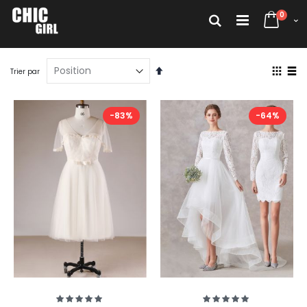
Allez
articl
au
0
Rechercher
Cart
contenu
Par
Affich
Trier par
ordre
en
décroissant
Grille
List
-83%
-64%
Évaluation:
Évaluation:
100%
100%