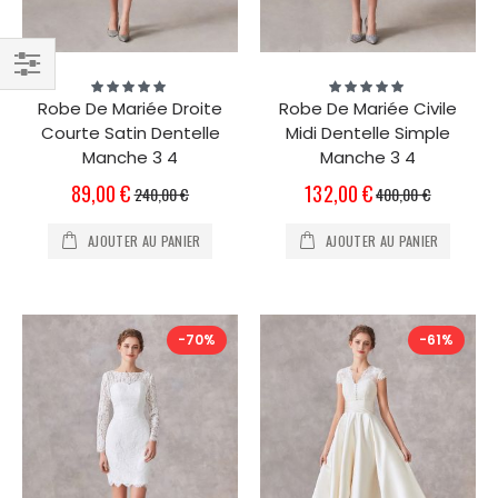
Évaluation:
Évaluation:
Filtrer
100%
100%
Robe De Mariée Droite
Robe De Mariée Civile
par
Courte Satin Dentelle
Midi Dentelle Simple
Manche 3 4
Manche 3 4
Prix
Prix
89,00 €
132,00 €
240,00 €
400,00 €
Spécial
Spécial
AJOUTER AU PANIER
AJOUTER AU PANIER
-70%
-61%