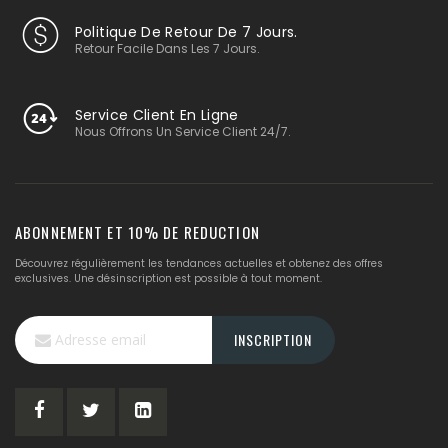
Politique De Retour De 7 Jours.
Retour Facile Dans Les 7 Jours.
Service Client En Ligne
Nous Offrons Un Service Client 24/7.
ABONNEMENT ET 10% DE REDUCTION
Découvrez régulièrement les tendances actuelles et obtenez des offres
exclusives. Une désinscription est possible à tout moment.
Inscription
INSCRIPTION
à
notre
lettre
d’information
: