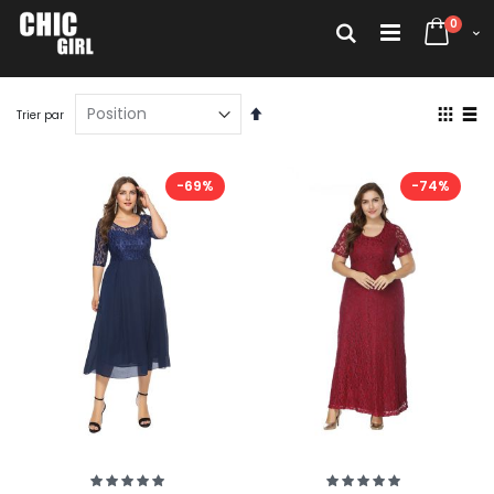
Allez
articl
au
0
Rechercher
Cart
contenu
Par
Affich
Trier par
ordre
en
décroissant
Grille
List
-69%
-74%
Évaluation:
Évaluation:
100%
100%