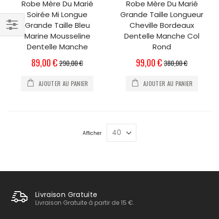
Robe Mère Du Marié
Robe Mère Du Marié
Soirée Mi Longue
Grande Taille Longueur
Grande Taille Bleu
Cheville Bordeaux
Marine Mousseline
Dentelle Manche Col
Filtrer
Dentelle Manche
Rond
par
Prix
Prix
89,00 €
99,00 €
290,00 €
380,00 €
Spécial
Spécial
AJOUTER AU PANIER
AJOUTER AU PANIER
Afficher
Livraison Gratuite
Livraison Gratuite à partir de 15 €.