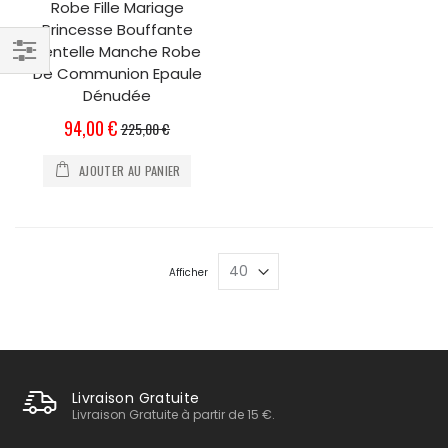
Robe Fille Mariage
Princesse Bouffante
Dentelle Manche Robe
De Communion Epaule
Filtrer
Dénudée
par
Prix
94,00 €
225,00 €
Spécial
AJOUTER AU PANIER
Afficher
Livraison Gratuite
Livraison Gratuite à partir de 15 €.