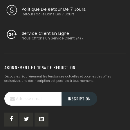
Politique De Retour De 7 Jours.
Retour Facile Dans Les 7 Jours.
Service Client En Ligne
Nous Offrons Un Service Client 24/7.
ABONNEMENT ET 10% DE REDUCTION
Découvrez régulièrement les tendances actuelles et obtenez des offres
exclusives. Une désinscription est possible à tout moment.
Inscription
INSCRIPTION
à
notre
lettre
d’information
: