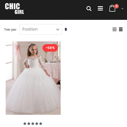
Allez
articl
au
0
Rechercher
Cart
contenu
Par
Affich
Trier par
ordre
en
décroissant
Grille
List
-58%
Évaluation:
100%