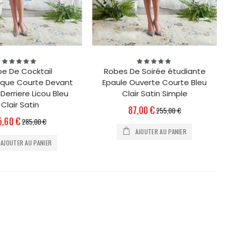
Évaluation:
Évaluation:
100%
100%
e De Cocktail
Robes De Soirée étudiante
ique Courte Devant
Epaule Ouverte Courte Bleu
Derriere Licou Bleu
Clair Satin Simple
Clair Satin
Prix
87,00 €
255,00 €
Spécial
x
5,60 €
285,00 €
écial
AJOUTER AU PANIER
AJOUTER AU PANIER