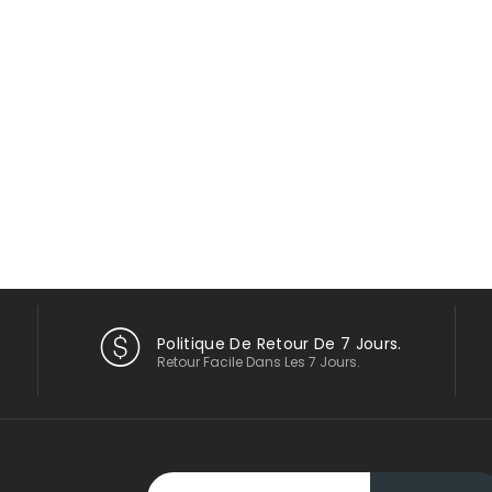
Politique De Retour De 7 Jours.
Retour Facile Dans Les 7 Jours.
Inscription