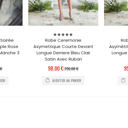
Évaluation:
100%
Soirée
Robe Ceremonie
Rob
ple Rose
Asymetrique Courte Devant
Asymétr
 Manche 3
Longue Derriere Bleu Clair
Longue 
Satin Avec Ruban
Prix
Pri
98,00 €
9
 €
290,00 €
Spécial
Sp
NIER
AJOUTER AU PANIER