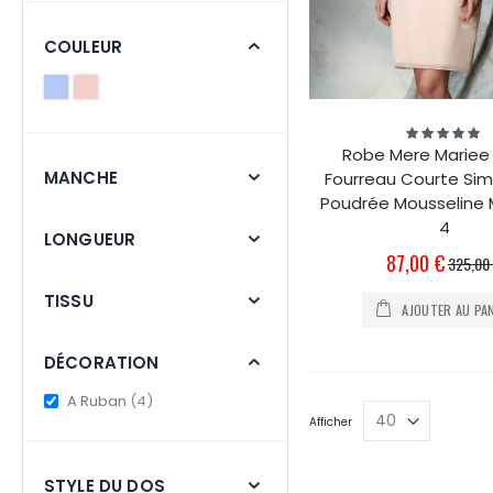
COULEUR
Évaluation:
100%
Robe Mere Mariee 
MANCHE
Fourreau Courte Sim
Poudrée Mousseline
4
LONGUEUR
Prix
87,00 €
325,00
Spécial
TISSU
AJOUTER AU PA
DÉCORATION
items
A Ruban
4
Afficher
STYLE DU DOS