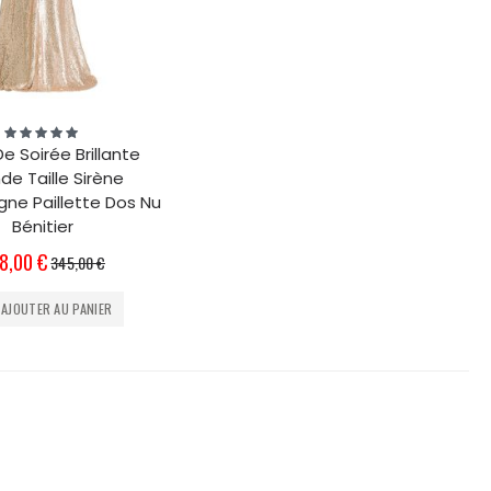
Évaluation:
100%
e Soirée Brillante
de Taille Sirène
e Paillette Dos Nu
Bénitier
x
8,00 €
345,00 €
écial
AJOUTER AU PANIER