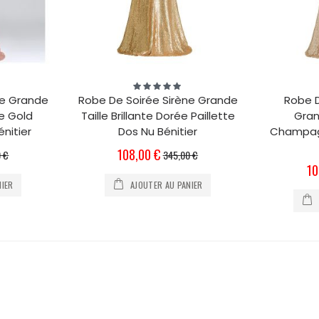
Évaluation:
100%
ne Grande
Robe De Soirée Sirène Grande
Robe D
se Gold
Taille Brillante Dorée Paillette
Gran
énitier
Dos Nu Bénitier
Champagn
Prix
108,00 €
 €
345,00 €
Spécial
Pri
10
Sp
NIER
AJOUTER AU PANIER