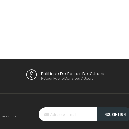
Politique De Retour De 7 Jours.
Retour Facile Dans Les 7 Jours.
Inscription
INSCRIPTION
à
usives. Une
notre
lettre
d’information