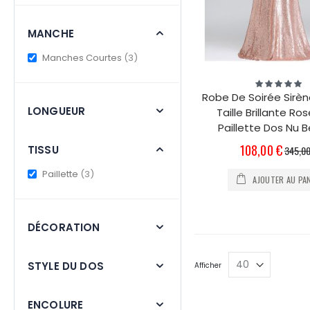
MANCHE
items
Manches Courtes
3
Évaluation:
100%
Robe De Soirée Sirè
LONGUEUR
Taille Brillante Ro
Paillette Dos Nu B
Prix
108,00 €
TISSU
345,00
Spécial
items
Paillette
3
AJOUTER AU PA
DÉCORATION
STYLE DU DOS
Afficher
ENCOLURE