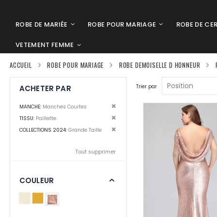
ROBE DE MARIÉE
ROBE POUR MARIAGE
ROBE DE CE
VETEMENT FEMME
ACCUEIL
ROBE POUR MARIAGE
ROBE DEMOISELLE D HONNEUR
Trier par
ACHETER PAR
Supprimer cet Élément
MANCHE
Manches Courtes
Supprimer cet Élément
TISSU
Paillette
Supprimer cet Élément
COLLECTIONS 2024
Grande Taille
Tout supprimer
COULEUR