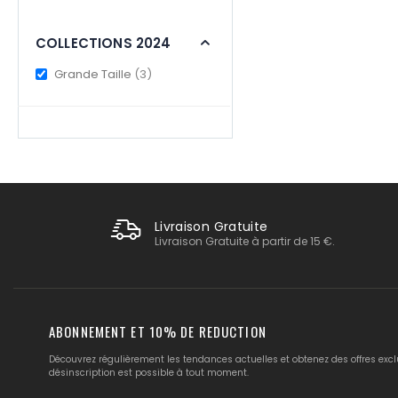
COLLECTIONS 2024
items
Grande Taille
3
Livraison Gratuite
Livraison Gratuite à partir de 15 €.
ABONNEMENT ET 10% DE REDUCTION
Découvrez régulièrement les tendances actuelles et obtenez des offres excl
désinscription est possible à tout moment.