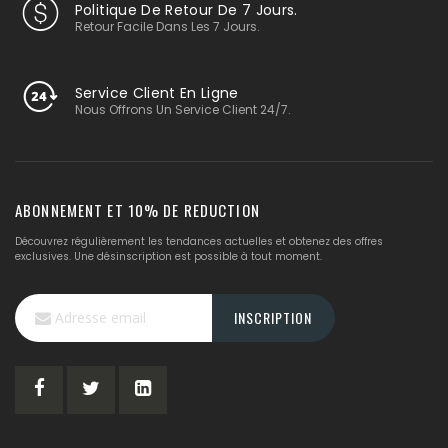
Politique De Retour De 7 Jours.
Retour Facile Dans Les 7 Jours.
Service Client En Ligne
Nous Offrons Un Service Client 24/7.
ABONNEMENT ET 10% DE REDUCTION
Découvrez régulièrement les tendances actuelles et obtenez des offres
exclusives. Une désinscription est possible à tout moment.
Inscription
INSCRIPTION
à
notre
lettre
d’information
: