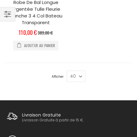
Robe De Bal Longue
Argentée Tulle Fleurie
Manche 3 4 Col Bateau
Filtrer
Transparent
par
Prix
110,00 €
389,00 €
Spécial
AJOUTER AU PANIER
Afficher
Livraison Gratuite
Livraison Gratuite à partir de 15 €.