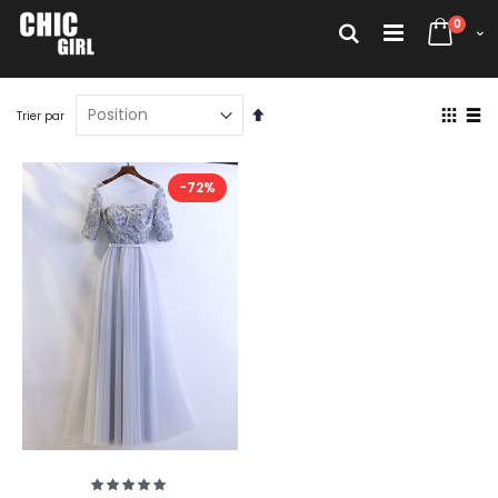
Allez
articl
au
0
Rechercher
Cart
contenu
Par
Affich
Trier par
ordre
en
décroissant
Grille
List
-72%
Évaluation:
100%