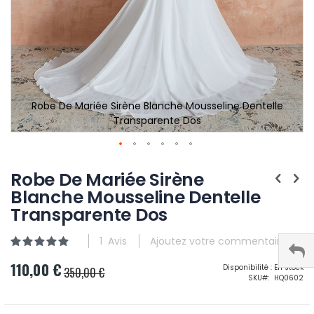
Robe De Mariée Sirène Blanche Mousseline Dentelle
Transparente Dos
Robe De Mariée Sirène
Blanche Mousseline Dentelle
Transparente Dos
1
Avis
Ajoutez votre commentaire
Évaluation:
100
100
% of
110,00 €
Prix
Disponibilité :
En stock
350,00 €
SKU
HQ0602
Spécial