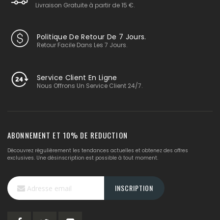
Livraison Gratuite à partir de 15 €.
Politique De Retour De 7 Jours.
Retour Facile Dans Les 7 Jours.
Service Client En Ligne
Nous Offrons Un Service Client 24/7.
ABONNEMENT ET 10% DE REDUCTION
Découvrez régulièrement les tendances actuelles et obtenez des offres
exclusives. Une désinscription est possible à tout moment.
Inscription
INSCRIPTION
à
notre
lettre
d’information
: