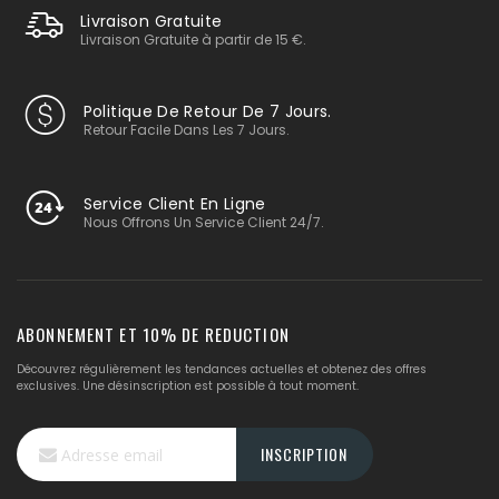
Livraison Gratuite
Livraison Gratuite à partir de 15 €.
Politique De Retour De 7 Jours.
Retour Facile Dans Les 7 Jours.
Service Client En Ligne
Nous Offrons Un Service Client 24/7.
ABONNEMENT ET 10% DE REDUCTION
Découvrez régulièrement les tendances actuelles et obtenez des offres
exclusives. Une désinscription est possible à tout moment.
Inscription
INSCRIPTION
à
notre
lettre