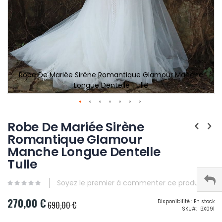
Robe De Mariée Sirène Romantique Glamour Manche
Longue Dentelle Tulle
Robe De Mariée Sirène
Romantique Glamour
Manche Longue Dentelle
Tulle
Soyez le premier à commenter ce produit
270,00 €
Prix
Disponibilité :
En stock
690,00 €
SKU
BX091
Spécial