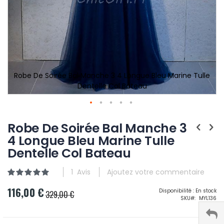
Robe De Soirée Bal Manche 3 4 Longue Bleu Marine Tulle
Dentelle Col Bateau
Robe De Soirée Bal Manche 3
4 Longue Bleu Marine Tulle
Dentelle Col Bateau
1
Avis
Ajoutez votre commentaire
Évaluation:
100
100
% of
116,00 €
Prix
Disponibilité :
En stock
329,00 €
SKU
MYL136
Spécial