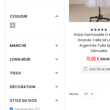
COULEUR
Évaluation:
100%
Robe Demoiselle D
Grande Taille Mi 
Argentée Tulle E
MANCHE
Dénudée
Prix
75,00 €
208,00
LONGUEUR
Spécial
AJOUTER AU PA
TISSU
DÉCORATION
Afficher
STYLE DU DOS
items
Laçage Dos
2