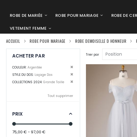
ROBE DE MARIÉE
ROBE POUR MARIAGE
ROBE DE CE
VETEMENT FEMME
ACCUEIL
ROBE POUR MARIAGE
ROBE DEMOISELLE D HONNEUR
Trier par
ACHETER PAR
Supprimer cet Élément
COULEUR
Argentée
Supprimer cet Élément
STYLE DU DOS
Laçage Dos
Supprimer cet Élément
COLLECTIONS 2024
Grande Taille
Tout supprimer
PRIX
75,00 € - 97,00 €