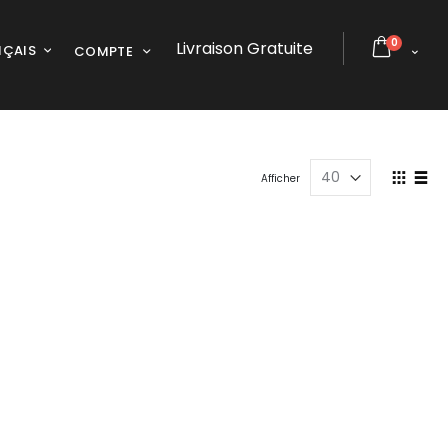
articles
0
Livraison Gratuite
GUE
NÇAIS
COMPTE
Cart
Affich
Afficher
en
Grille
Liste