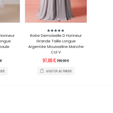
Évaluation:
100%
 Honneur
Robe Demoiselle D Honneur
Longue
Grande Taille Longue
paule
Argentée Mousseline Manche
Col V
Prix
97,00 €
 €
280,00 €
Spécial
NIER
AJOUTER AU PANIER